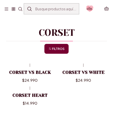
ENVÍO GRATIS SANTIAGO(*) POR COMPRAS SOBRE
$39.990
Inicio
VESTUARIO
CORSET
CORSET
FILTROS
|
|
CORSET VS BLACK
CORSET VS WHITE
$24.990
$24.990
|
CORSET HEART
$14.990