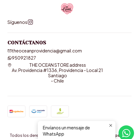
Síguenos
CONTÁCTANOS
theoceanprovidencia@gmail.com
950921827
THE OCEAN STORE address
Av. Providencia #1336, Providencia - Local 21
Santiago
- Chile
Envíanos un mensaje de
2026 THE OCEAN STORE .
WhatsApp
Todos los derechos reservados.
Desarrollado por Jumpseller
.