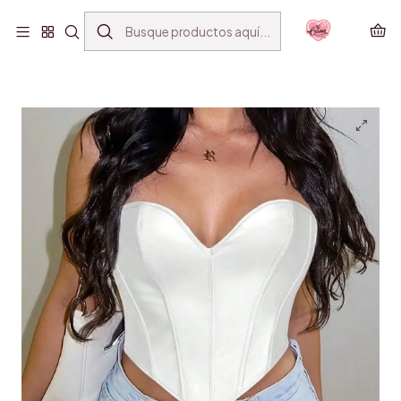
ENVÍO GRATIS SANTIAGO(*) POR COMPRAS SOBRE
$39.990
Inicio
VESTUARIO
CORSET
CORSET HEART