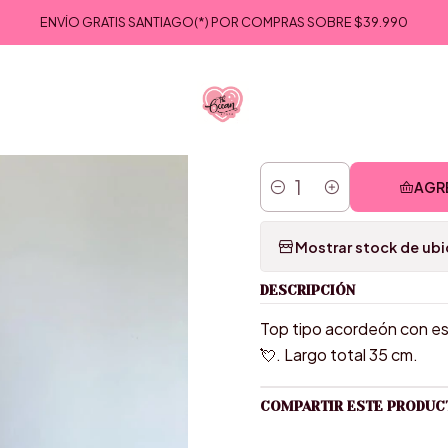
Inicio
VESTUARIO
MINI TOPS
TOP OVEJERO
ENVÍO GRATIS SANTIAGO(*) POR COMPRAS SOBRE
$39.990
|
TOP OV
AGR
Cantidad
Mostrar stock de ub
DESCRIPCIÓN
Top tipo acordeón con es
💘. Largo total 35 cm.
COMPARTIR ESTE PRODUC