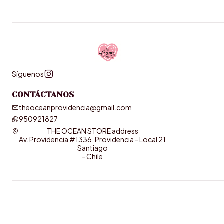
Síguenos
CONTÁCTANOS
theoceanprovidencia@gmail.com
950921827
THE OCEAN STORE address
Av. Providencia #1336, Providencia - Local 21
Santiago
- Chile