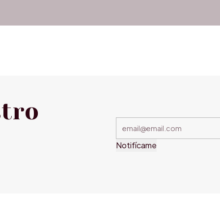
stro
Notifícame