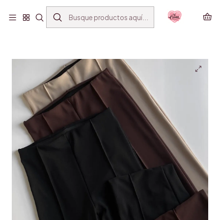
ENVÍO GRATIS SANTIAGO(*) POR COMPRAS SOBRE
$39.990
Inicio
PANTALONES
FLARE PANTS
FLARE COUST