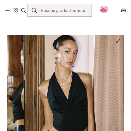
ENVÍO GRATIS SANTIAGO(*) POR COMPRAS SOBRE
$39.990
Inicio
VESTUARIO
MINI TOPS
TOP CUELLO BOTE