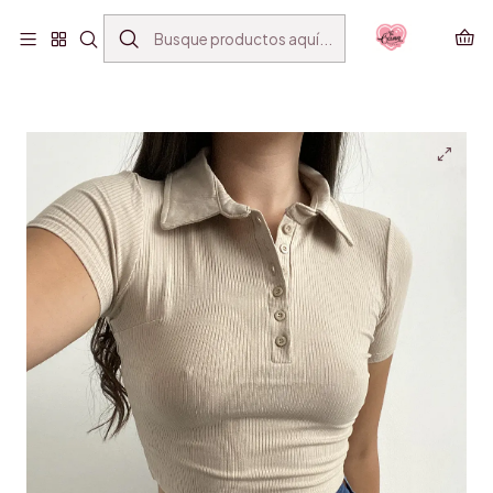
ENVÍO GRATIS SANTIAGO(*) POR COMPRAS SOBRE
$39.990
Inicio
VESTUARIO
MINI TOPS
POLERA PIQUÉ