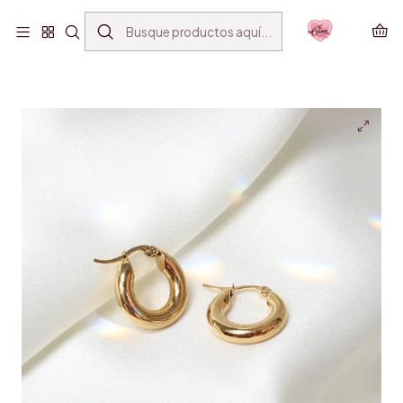
ENVÍO GRATIS SANTIAGO(*) POR COMPRAS SOBRE
$39.990
Inicio
ACCESORIOS
AROS
GOLD 19MM