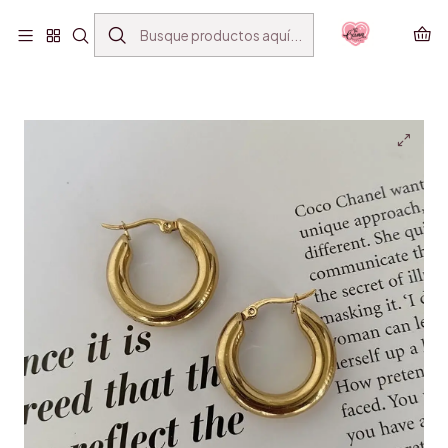
ENVÍO GRATIS SANTIAGO(*) POR COMPRAS SOBRE
$39.990
Inicio
ACCESORIOS
AROS
GOLD 29MM