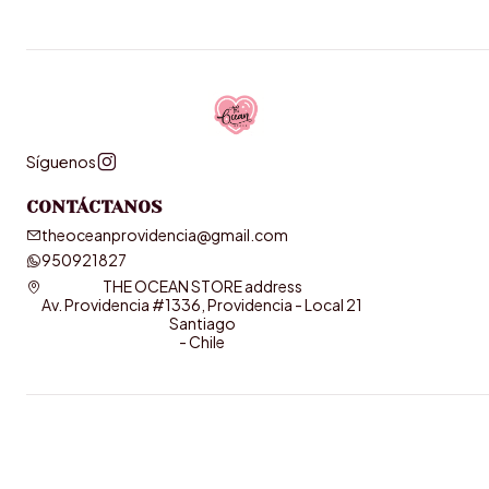
Síguenos
CONTÁCTANOS
theoceanprovidencia@gmail.com
950921827
THE OCEAN STORE address
Av. Providencia #1336, Providencia - Local 21
Santiago
- Chile