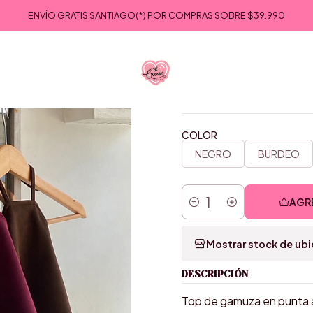
Inicio
VESTUARIO
MINI TOPS
GAMUZA EN PUNTA
ENVÍO GRATIS SANTIAGO(*) POR COMPRAS SOBRE
$39.990
|
GAMUZA
COLOR
NEGRO
BURDEO
AGR
Cantidad
Mostrar stock de ub
DESCRIPCIÓN
Top de gamuza en punta aj