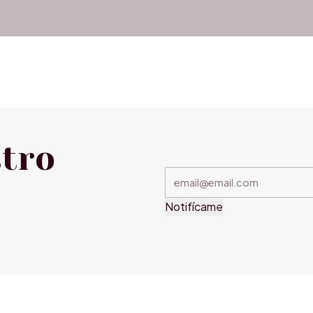
stro
Notifícame