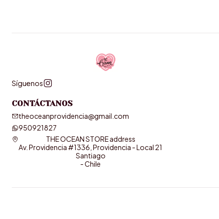
Síguenos
CONTÁCTANOS
theoceanprovidencia@gmail.com
950921827
THE OCEAN STORE address
Av. Providencia #1336, Providencia - Local 21
Santiago
- Chile