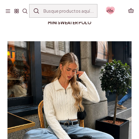
ENVÍO GRATIS SANTIAGO(*) POR COMPRAS SOBRE
$39.990
Inicio
VESTUARIO
CHAQUETAS Y SWEATERS
MINI SWEATER POLO