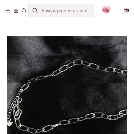
ENVÍO GRATIS SANTIAGO(*) POR COMPRAS SOBRE
$39.990
Inicio
ACCESORIOS
COLLARES
LIL CHAIN SILVER