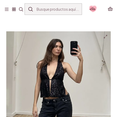
ENVÍO GRATIS SANTIAGO(*) POR COMPRAS SOBRE
$39.990
Inicio
VESTUARIO
MINI TOPS
TOP GYAL LENTEJUELAS