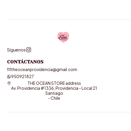
Síguenos
CONTÁCTANOS
theoceanprovidencia@gmail.com
950921827
THE OCEAN STORE address
Av. Providencia #1336, Providencia - Local 21
Santiago
- Chile