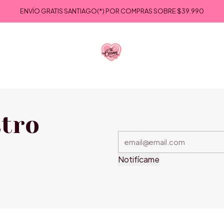
Inicio
Blog Informativo
Envios Starken
ENVÍO GRATIS SANTIAGO(*) POR COMPRAS SOBRE
$39.990
Envios Starken
stro
Notifícame