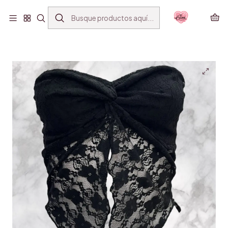
ENVÍO GRATIS SANTIAGO(*) POR COMPRAS SOBRE
$39.990
Inicio
VESTUARIO
MINI TOPS
TWIST ENCAJE