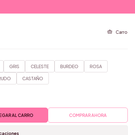
Y
TA SPORTY
Carro
GRIS
CELESTE
BURDEO
ROSA
RUDO
CASTAÑO
EGAR AL CARRO
COMPRAR AHORA
icaciones