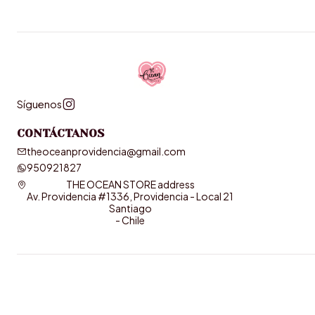
Síguenos
CONTÁCTANOS
theoceanprovidencia@gmail.com
950921827
THE OCEAN STORE address
Av. Providencia #1336, Providencia - Local 21
Santiago
- Chile