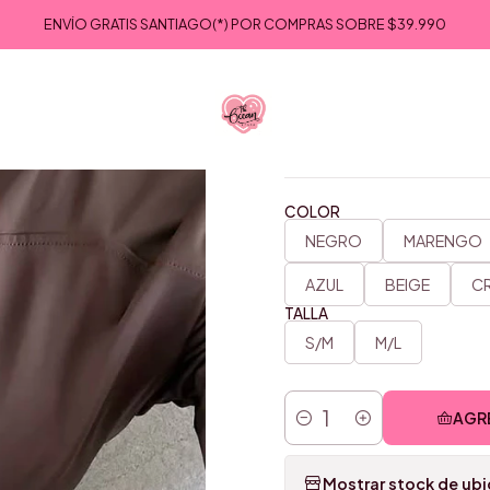
nicio
VESTUARIO
CHAQUETAS Y SWEATERS
CHAQUETA SPORT
ENVÍO GRATIS SANTIAGO(*) POR COMPRAS SOBRE
$39.990
|
CHAQUE
COLOR
NEGRO
MARENGO
AZUL
BEIGE
C
TALLA
S/M
M/L
AGR
Cantidad
Mostrar stock de ub