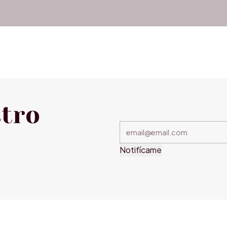
stro
Notifícame