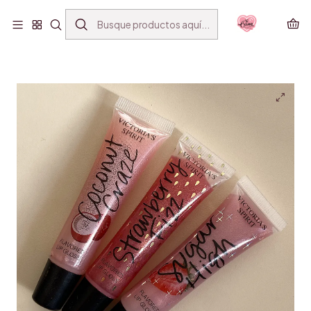
ENVÍO GRATIS SANTIAGO(*) POR COMPRAS SOBRE
$39.990
Inicio
BEAUTY
GLOSS Y LABIALES
GLOSS VS